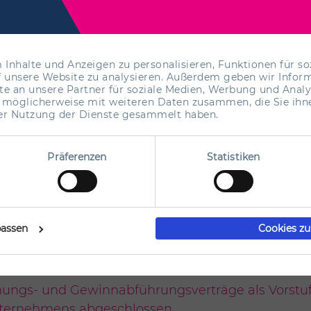
ernehmensgruppe streuen. Ferner lässt sich hier d
alisieren
.
Inhalte und Anzeigen zu personalisieren, Funktionen für so
f unsere Website zu analysieren. Außerdem geben wir Inform
 an unsere Partner für soziale Medien, Werbung und Analy
gsverträgen
geht das Gesetz davon aus, dass der Grunds
 möglicherweise mit weiteren Daten zusammen, die Sie ihne
sbesondere wird das Verbot der Einlagenrückgewähr nach
rer Nutzung der Dienste gesammelt haben.
st in dem
Beherrschungs- und Gewinnabführungs
Präferenzen
Statistiken
Gewinnabführung verbundenen Eingriff in das G
hsam eine garantierte Dividende erhalten, selb
assen
Cookies zu
ungs- und Gewinnabführungsverträge als Vorstufe
ternehmens abgeschlossen.