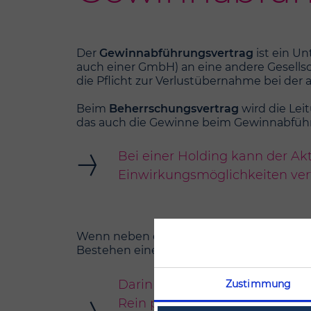
Der
Gewinnabführungsvertrag
ist ein U
auch einer GmbH) an eine andere Gesells
die Pflicht zur Verlustübernahme bei der 
Beim
Beherrschungsvertrag
wird die Le
das auch die Gewinne beim Gewinnabführ
Bei einer Holding kann der Akt
Einwirkungsmöglichkeiten verf
Wenn neben dem Gewinnabführungsvertra
Bestehen eines Konzern aus (Vertragskonz
Darin liegt auch ein Grund für
Zustimmung
Rein praktisch lassen sich mei