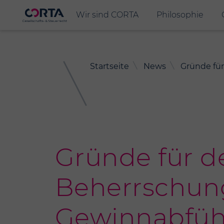
Horizontale
Wir sind CORTA
Philosophie
Navigation
Pfadnavigation
Startseite
News
Gründe für
Gründe für d
Beherrschun
Gewinnabfüh