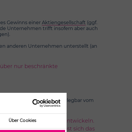
 des Gewinns einer
Aktiengesellschaft
(ggf.
e Unternehmen trifft insofern aber auch
gen).
en anderen Unternehmen unterstellt (an
h über nur beschränkte
e, geht das Gesetz unwiderlegbar vom
sen sich Synergieeffekte entwickeln.
Über Cookies
nen verhandeln. Auch lässt sich das