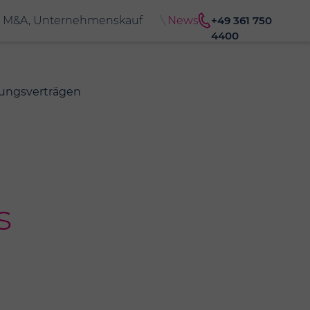
M&A, Unternehmenskauf
News
+49 361 750
4400
ungsverträgen
s