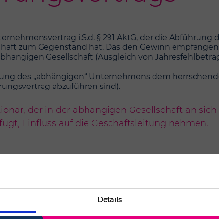
nternehmensvertrag i.S.d. § 291 AktG, der die Abführung
chaft zum Gegenstand hat. Das den Gewinn empfangend
abhängigen Gesellschaft (Ausgleich von Jahresfehlbeträ
itung des „abhängigen“ Unternehmens dem herrschend
ungsvertrag abzuführen sind).
ionär, der in der abhängigen Gesellschaft an sic
ügt, Einfluss auf die Geschäftsleitung nehmen.
g auch ein Beherrschungsvertrag abgeschlossen wurd
ern).
 den Abschluss solcher Verträge. In Konzernen las
Details
st bei einem Konzern günstigere Einkaufskonditio